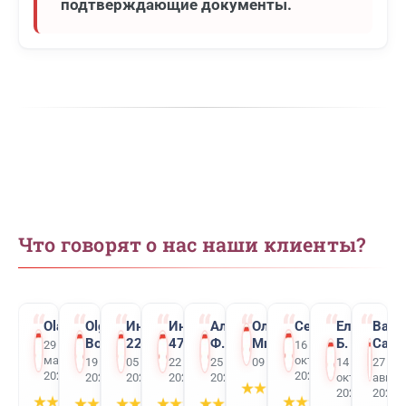
подтверждающие документы.
Что говорят о нас наши клиенты?
Ola K
Olga
Инкогнито
Инкогнито
Алексей
Ольга
Сергей
Елена
Вад
Bozrikova
2205
4795.
Ф.
Мирошниченко
Б.
Сати
29
16
марта
октября
19 марта
05 марта
22 февраля
25 января
09 декабря 2025
14
27
2026
2025
2026
2026
2026
2026
октября
авгус
★
★
★
★
★
2025
2025
★
★
★
★
★
★
★
★
★
★
★
★
★
★
★
★
★
★
★
★
★
★
★
★
★
★
★
★
★
★