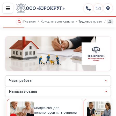
ООО «ЮРОКРУГ»
Главная
Консультация юриста
Трудовое право
Дисц
Часы работы
Написать отзыв
Скидка 50% для
Рей
пенсионеров и льготников
кли