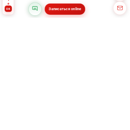
Записаться online
OK
Все новости :
победа в кассации
15.01.2026
Ozon за утерю посылки
15.01.20
•
•
ГЛАВНАЯ
КОНСУЛЬТАЦИЯ
О КОМПАНИИ
АКЦИ
ООО «ЮРОКРУГ»
Юридическая компания, оказывающая
юридические услуги юридическим и