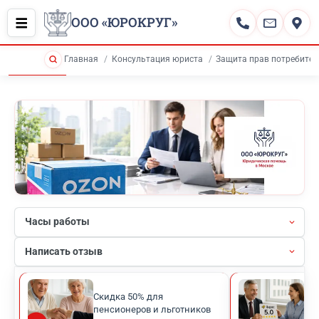
ООО «ЮРОКРУГ»
Главная
Консультация юриста
Защита прав потребител
Часы работы
Написать отзыв
Скидка 50% для
Рей
пенсионеров и льготников
кли