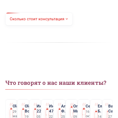
Сколько стоит консультация
Что говорят о нас наши клиенты?
Ola K
Olga
Инкогнито
Инкогнито
Алексей
Ольга
Сергей
Елена
Вад
Bozrikova
2205
4795.
Ф.
Мирошниченко
Б.
Сати
29
16
марта
октября
19 марта
05 марта
22 февраля
25 января
09 декабря 2025
14
27