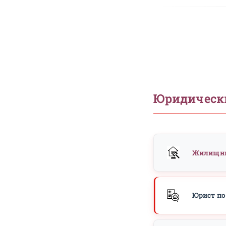
Что п
Все новости →
Контакты
yurokrug@yandex.ru
+7 (985) 249-87-84
г. Москва, ул. Бойцовая, д. 27
Рядом с метро Бульвар
Рокоссовского, район
Богородское