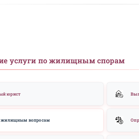
одготовить перед консуль
Документы для обращения к юристу
Для эффективной юридической помощи важно собрать
все документы, подтверждающие ваше право на жильё
и суть спора. Это ускорит анализ дела и позволит
предложить оптимальную стратегию защиты.
Список документов