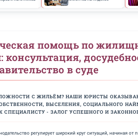
Скидка 50% для
Рейтинг 5.0 — 
пенсионеров и льготников
клиентов на Я
идическая помощь по
орам: консультация, д
едставительство в суд
ИКЛИ СЛОЖНОСТИ С ЖИЛЬЁМ? НАШИ ЮР