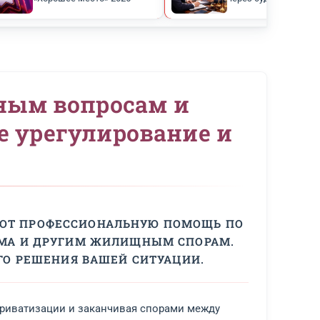
оценка
Подтверждён статус
ндексе
«Хорошее место» 2026
 жилищным вопросам 
осудебное урегулирова
е
ИСТЫ ОКАЗЫВАЮТ ПРОФЕССИОНАЛЬНУЮ 