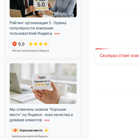
Любы
Поч
Многол
пользу
Акция компании - скидка 50% для
пенсионеров и льготников
>>>
Обрати
пути к