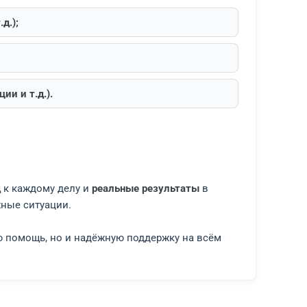
и максимум документов. Это ускорит подготовку и 
иска из ЕГРН и т.д.);
есть);