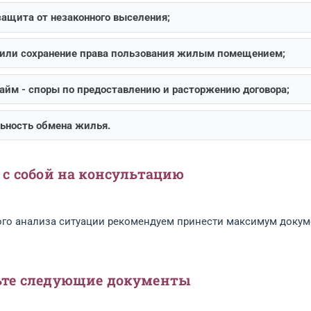
ставительство в суде:
полная защита ваших интерес
сто встречающиеся жилищные спор
нание права собственности на жильё;
ление и защита от незаконного выселения;
ращение или сохранение права пользования жилым
альный найм - споры по предоставлению и расторже