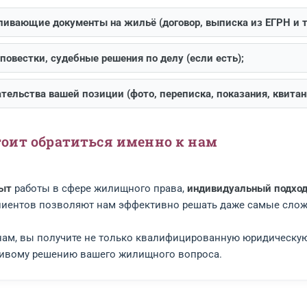
йствительность обмена жилья.
 взять с собой на консультацию
фективного анализа ситуации рекомендуем принест
на успех.
готовьте следующие документы
оустанавливающие документы на жильё (договор, вып
омления, повестки, судебные решения по делу (если 