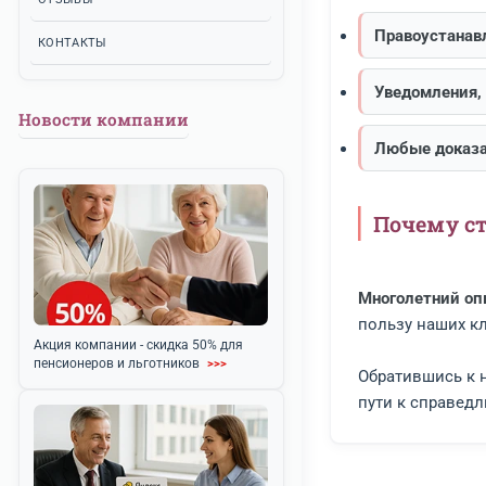
Неде
ЗЕМЕЛЬНЫЕ СПОРЫ
Что
АВТОЮРИСТ
ЗВОНОК ЮРИСТУ
Для эф
О КОМПАНИИ
шансы 
АКЦИИ
Под
НОВОСТИ
ОТЗЫВЫ
Прав
КОНТАКТЫ
Увед
Новости компании