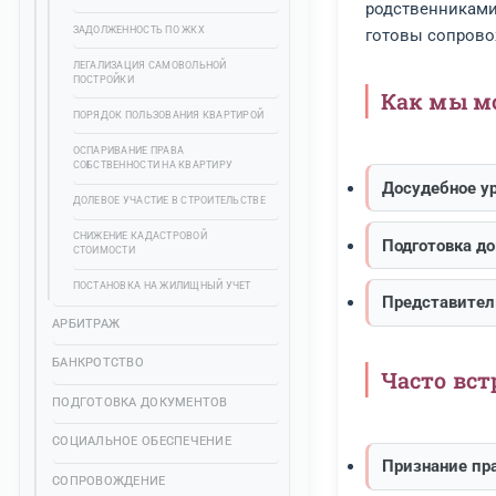
ДОГОВОР СОЦИАЛЬНОГО НАЙМА
ВОПР
ОБРА
СНОС САМОВОЛЬНОЙ ПОСТРОЙКИ
ДОГОВОР ДОЛЕВОГО УЧАСТИЯ
Жилищн
ВЫПИСКА ИЗ КВАРТИРЫ БЕЗ
СОГЛАСИЯ
родств
ЗАДОЛЖЕННОСТЬ ПО ЖКХ
готовы
ЛЕГАЛИЗАЦИЯ САМОВОЛЬНОЙ
ПОСТРОЙКИ
Ка
ПОРЯДОК ПОЛЬЗОВАНИЯ КВАРТИРОЙ
ОСПАРИВАНИЕ ПРАВА
СОБСТВЕННОСТИ НА КВАРТИРУ
Досу
ДОЛЕВОЕ УЧАСТИЕ В СТРОИТЕЛЬСТВЕ
СНИЖЕНИЕ КАДАСТРОВОЙ
Подг
СТОИМОСТИ