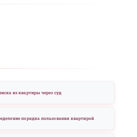
тацией по жилищному вопро
Как подготовиться к встреч
Грамотная подготовка к консультаци
сократить время анализа и получить 
рекомендации уже на первом приёме. 
которые помогут не упустить важное.
Советы по подготовке