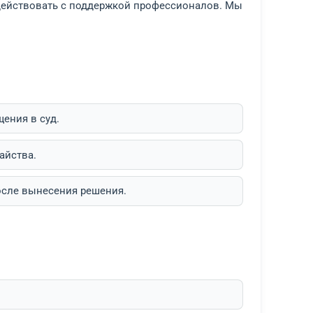
ЦИАЛЬНОГО НАЙМА И ДРУГИМ ЖИЛИЩНЫМ
ГО И ЗАКОННОГО РЕШЕНИЯ ВАШЕЙ СИТУА
аций, начиная от приватизации и заканчивая спора
ить ошибок, важно действовать с поддержкой профе
до суда.
онфликт без обращения в суд.
ва, жалобы, ходатайства.