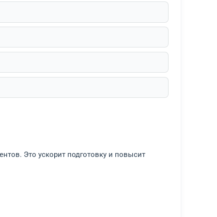
ов в процессе и после вынесения решения.
ы
 помещением;
нию договора;