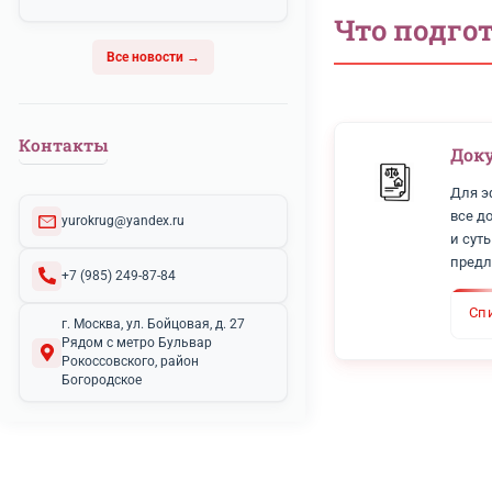
Рейтинг организации 5 - Оценка
популярности компании
пользователей Яндекса
>>>
Сколько
Мы отмечены знаком "Хорошее
место" на Яндексе - знак качества и
доверия клиентов
>>>