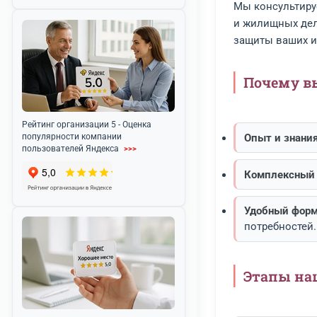
АДВО
«ЮРО
ПОМО
Акция компании - скидка 50% для
пенсионеров и льготников
>>>
Мы кон
и жили
защиты
Поч
Рейтинг организации 5 - Оценка
Опыт
популярности компании
пользователей Яндекса
>>>