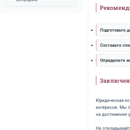
Подд
Контакты
Пр
yurokrug@yandex.ru
+7 (985) 249-87-84
Клиент
подгот
г. Москва, ул. Бойцовая, д. 27
разреш
Рядом с метро Бульвар
Рокоссовского, район
Богородское
Рек
Подг