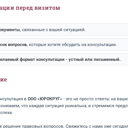
ержка на всех этапах:
Сопровождение клиента до по
имер нашей помощи
 обратился к нам с вопросом о разрешении спора с
овили необходимую документацию и обеспечили пол
ён без обращения в суд.
омендации перед визитом
отовьте документы,
связанные с вашей ситуацией.