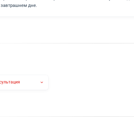
авьте список вопросов,
которые хотите обсудить на 
делите желаемый формат консультации - устный и
ключение
еская консультация в
ООО «ЮРОКРУГ»
- это не про
сов. Мы понимаем, что каждая ситуация уникальна,
тижение успеха.
ладывайте решение правовых вопросов. Свяжитесь 
енность в завтрашнем дне.