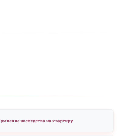
Когда нужна срочная консу
юриста?
Если есть угроза потери имущества ил
сроки принятия решений ограничены. 
начата судебная процедура.