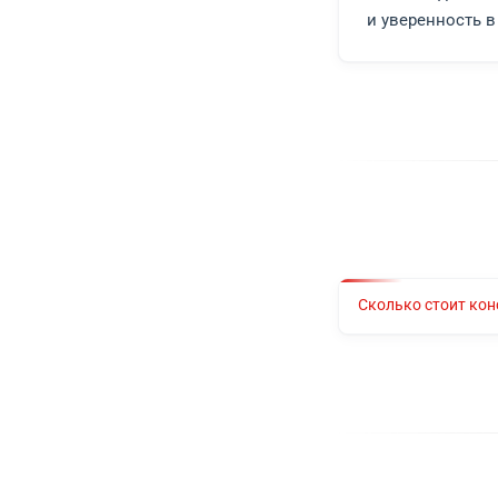
Сост
Опре
За
Юридич
интере
на дос
Не отк
и увер