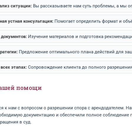
лексный подход:
Внимательное изучение деталей ва
ный формат консультаций:
Предоставляем как устны
ебностей.
пы нашей работы
ичный анализ ситуации:
Вы рассказываете нам суть
варительная устная консультация:
Помогает опреде
 и анализ документов:
Изучение материалов и подго
аботка стратегии:
Предложение оптимального плана