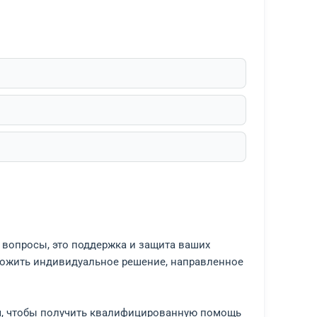
лного разрешения правового вопроса.
 арендодателем. Наши юристы помогли провести пер
ное соблюдение прав клиента. В результате спор б