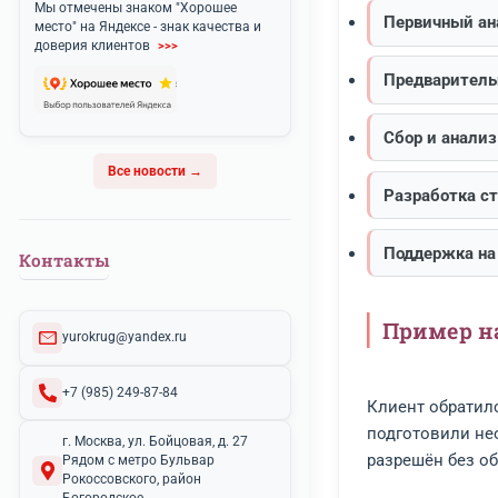
Комп
Удоб
потр
Эта
Мы отмечены знаком "Хорошее
Перв
место" на Яндексе - знак качества и
доверия клиентов
>>>
Пред
Сбор
Все новости →
Разр