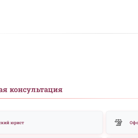
ажно знать прямо сейчас?
Что важно сделать перед
консультацией?
Сформулируйте ваш вопрос как можно конкретнее.
Подготовьте все важные документы. Подумайте, какого
результата вы хотите добиться.