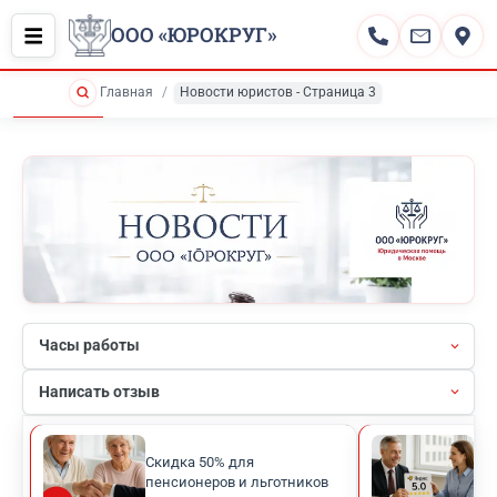
ООО «ЮРОКРУГ»
Главная
Новости юристов - Страница 3
Часы работы
Написать отзыв
Скидка 50% для
Рей
пенсионеров и льготников
кли