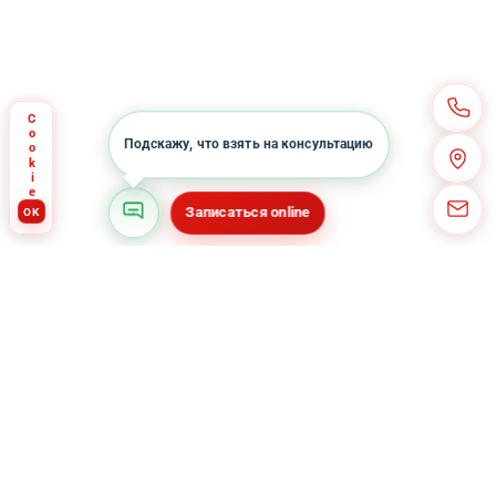
Cookie
Записаться online
OK
Все новости :
ческая победа в кассации
15.01.2026
Ozon за утерю посылки
•
•
ГЛАВНАЯ
КОНСУЛЬТАЦИЯ
О КОМПАНИИ
АКЦИ